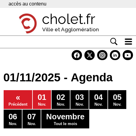
Panneau de gestion des cookies
accès au contenu
cholet.fr
Ville et Agglomération
Actualité
Vivre à Cholet
01/11/2025 - Agenda
Economie
Services
«
01
02
03
04
05
Contacts
Précédent
Nov.
Nov.
Nov.
Nov.
Nov.
06
07
Novembre
Nov.
Nov.
Tout le mois