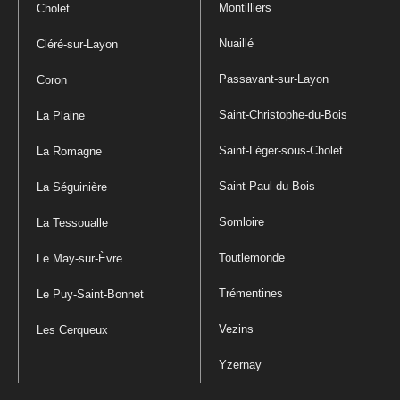
Montilliers
Cholet
Nuaillé
Cléré-sur-Layon
Passavant-sur-Layon
Coron
Saint-Christophe-du-Bois
La Plaine
Saint-Léger-sous-Cholet
La Romagne
Saint-Paul-du-Bois
La Séguinière
Somloire
La Tessoualle
Toutlemonde
Le May-sur-Èvre
Trémentines
Le Puy-Saint-Bonnet
Vezins
Les Cerqueux
Yzernay