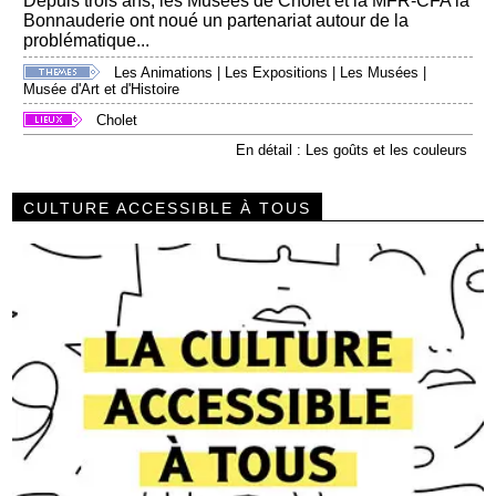
Depuis trois ans, les Musées de Cholet et la MFR-CFA la
Bonnauderie ont noué un partenariat autour de la
problématique...
Les Animations
|
Les Expositions
|
Les Musées
|
Musée d'Art et d'Histoire
Cholet
En détail : Les goûts et les couleurs
CULTURE ACCESSIBLE À TOUS