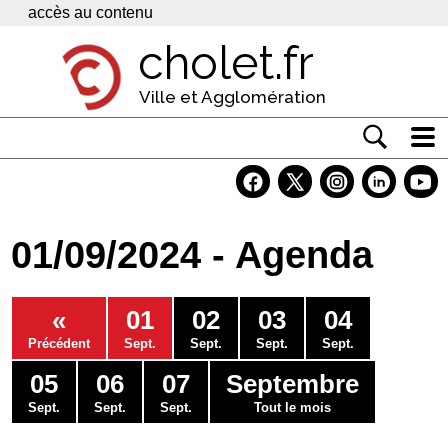
Panneau de gestion des cookies
accès au contenu
cholet.fr
Ville et Agglomération
Actualité
Vivre à Cholet
01/09/2024 - Agenda
Economie
Services
«
01
02
03
04
Contacts
Précédent
Sept.
Sept.
Sept.
Sept.
05
06
07
Septembre
Sept.
Sept.
Sept.
Tout le mois