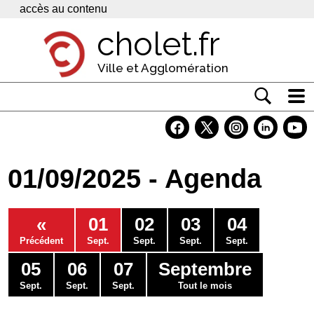
Panneau de gestion des cookies
accès au contenu
cholet.fr
Ville et Agglomération
Actualité
Vivre à Cholet
01/09/2025 - Agenda
Economie
Services
«
01
02
03
04
Contacts
Précédent
Sept.
Sept.
Sept.
Sept.
05
06
07
Septembre
Sept.
Sept.
Sept.
Tout le mois