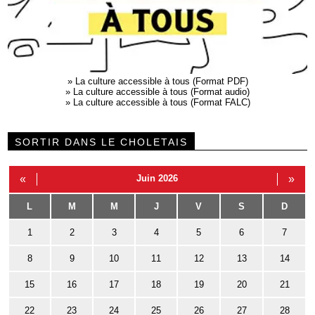
»
La culture accessible à tous (Format PDF)
»
La culture accessible à tous (Format audio)
»
La culture accessible à tous (Format FALC)
SORTIR DANS LE CHOLETAIS
«
Juin 2026
»
L
M
M
J
V
S
D
1
2
3
4
5
6
7
8
9
10
11
12
13
14
15
16
17
18
19
20
21
22
23
24
25
26
27
28