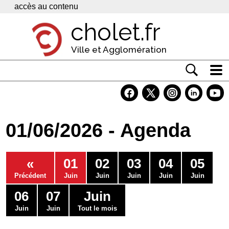
Panneau de gestion des cookies
accès au contenu
cholet.fr
Ville et Agglomération
Actualité
Vivre à Cholet
01/06/2026 - Agenda
Economie
Services
«
01
02
03
04
05
Contacts
Précédent
Juin
Juin
Juin
Juin
Juin
06
07
Juin
Juin
Juin
Tout le mois