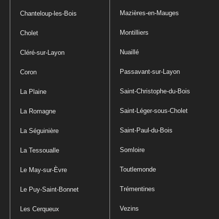
Mazières-en-Mauges
Chanteloup-les-Bois
Montilliers
Cholet
Nuaillé
Cléré-sur-Layon
Passavant-sur-Layon
Coron
Saint-Christophe-du-Bois
La Plaine
Saint-Léger-sous-Cholet
La Romagne
Saint-Paul-du-Bois
La Séguinière
Somloire
La Tessoualle
Toutlemonde
Le May-sur-Èvre
Trémentines
Le Puy-Saint-Bonnet
Vezins
Les Cerqueux