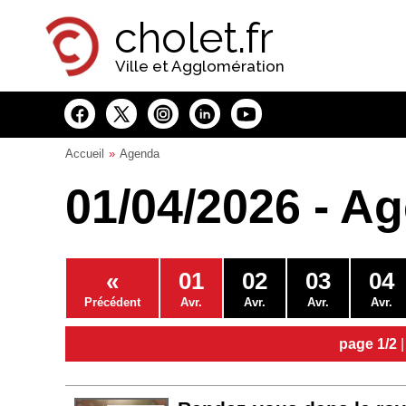
Panneau de gestion des cookies
cholet.fr
Ville et Agglomération
Accueil
Agenda
01/04/2026 - A
«
01
02
03
04
Précédent
Avr.
Avr.
Avr.
Avr.
page 1/2