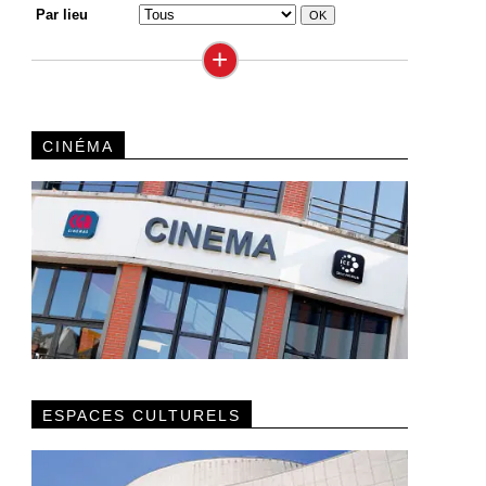
Par lieu
+
CINÉMA
ESPACES CULTURELS