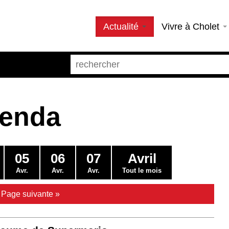
Actualité
Vivre à Cholet
genda
05
06
07
Avril
Avr.
Avr.
Avr.
Tout le mois
|
Page suivante »