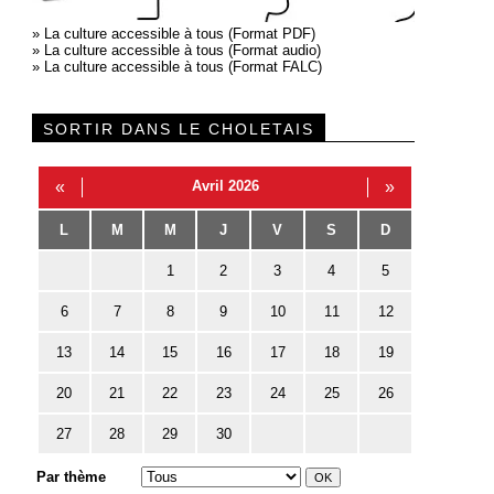
»
La culture accessible à tous (Format PDF)
»
La culture accessible à tous (Format audio)
»
La culture accessible à tous (Format FALC)
SORTIR DANS LE CHOLETAIS
«
Avril 2026
»
L
M
M
J
V
S
D
1
2
3
4
5
6
7
8
9
10
11
12
13
14
15
16
17
18
19
20
21
22
23
24
25
26
27
28
29
30
Par thème