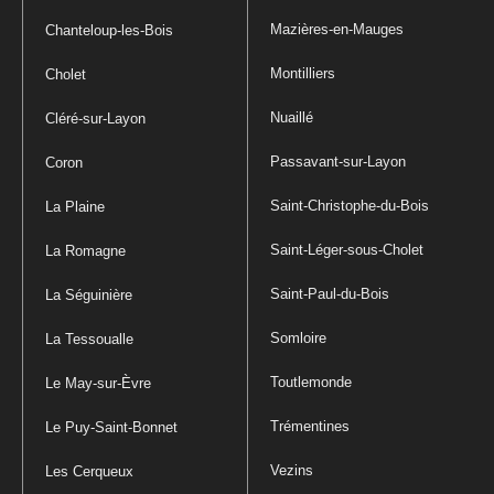
Mazières-en-Mauges
Chanteloup-les-Bois
Montilliers
Cholet
Nuaillé
Cléré-sur-Layon
Passavant-sur-Layon
Coron
Saint-Christophe-du-Bois
La Plaine
Saint-Léger-sous-Cholet
La Romagne
Saint-Paul-du-Bois
La Séguinière
Somloire
La Tessoualle
Toutlemonde
Le May-sur-Èvre
Trémentines
Le Puy-Saint-Bonnet
Vezins
Les Cerqueux