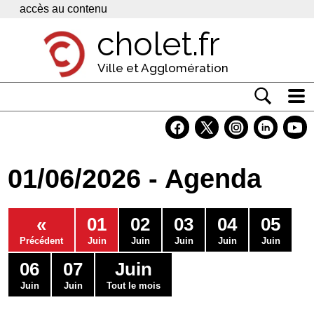
Panneau de gestion des cookies
accès au contenu
cholet.fr
Ville et Agglomération
Actualité
Vivre à Cholet
01/06/2026 - Agenda
Economie
Services
«
01
02
03
04
05
Contacts
Précédent
Juin
Juin
Juin
Juin
Juin
06
07
Juin
Juin
Juin
Tout le mois