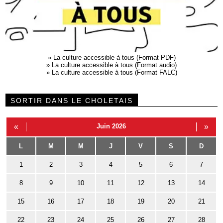
»
La culture accessible à tous (Format PDF)
»
La culture accessible à tous (Format audio)
»
La culture accessible à tous (Format FALC)
SORTIR DANS LE CHOLETAIS
«
Juin 2026
»
L
M
M
J
V
S
D
1
2
3
4
5
6
7
8
9
10
11
12
13
14
15
16
17
18
19
20
21
22
23
24
25
26
27
28