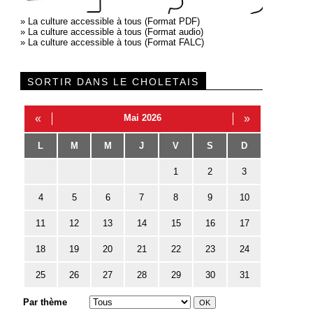
»
La culture accessible à tous (Format PDF)
»
La culture accessible à tous (Format audio)
»
La culture accessible à tous (Format FALC)
SORTIR DANS LE CHOLETAIS
«
Mai 2026
»
L
M
M
J
V
S
D
1
2
3
4
5
6
7
8
9
10
11
12
13
14
15
16
17
18
19
20
21
22
23
24
25
26
27
28
29
30
31
Par thème