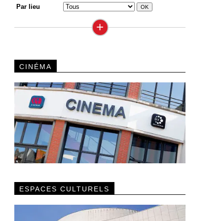
Par lieu
+
CINÉMA
ESPACES CULTURELS