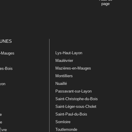
page
UNES
Lys-Haut-Layon
n-Mauges
Maulévrier
Mazières-en-Mauges
les-Bois
Montilliers
Nuaillé
ayon
Passavant-sur-Layon
Saint-Christophe-du-Bois
Saint-Léger-sous-Cholet
e
Saint-Paul-du-Bois
re
Somloire
le
Toutlemonde
Èvre