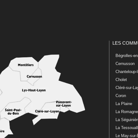
LES COMM
Bégrolles-e
Cernusson
Chanteloup-
Cholet
Cléré-sur-L
Coron
La Plaine
La Romagn
La Séguiniè
La Tessoual
Le May-sur-