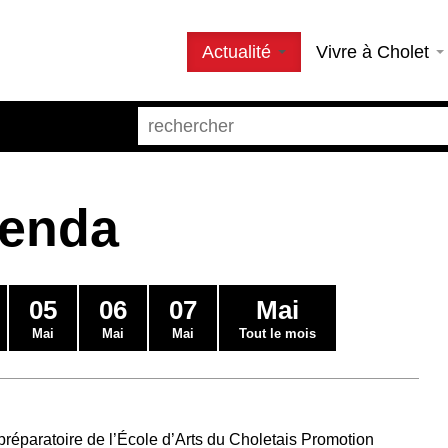
Actualité
Vivre à Cholet
genda
05
06
07
Mai
Mai
Mai
Mai
Tout le mois
préparatoire de l’École d’Arts du Choletais Promotion