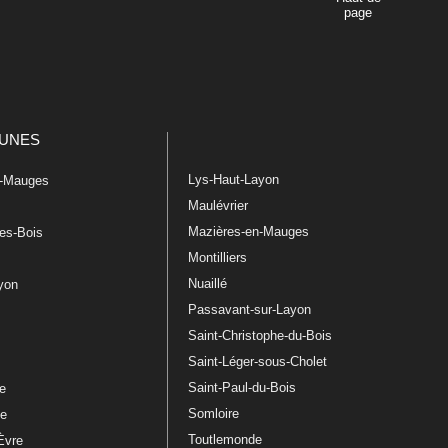
page
UNES
Lys-Haut-Layon
n-Mauges
Maulévrier
Mazières-en-Mauges
les-Bois
Montilliers
Nuaillé
ayon
Passavant-sur-Layon
Saint-Christophe-du-Bois
Saint-Léger-sous-Cholet
e
Saint-Paul-du-Bois
re
Somloire
le
Toutlemonde
Èvre