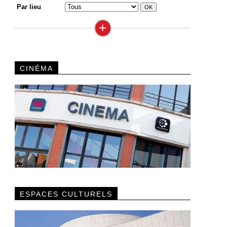
Par lieu
+
CINÉMA
ESPACES CULTURELS