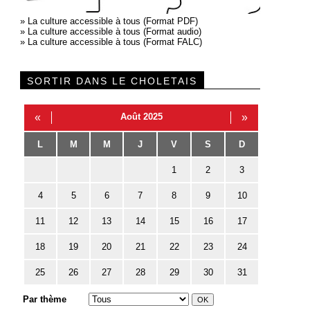
»
La culture accessible à tous (Format PDF)
»
La culture accessible à tous (Format audio)
»
La culture accessible à tous (Format FALC)
SORTIR DANS LE CHOLETAIS
«
Août 2025
»
L
M
M
J
V
S
D
1
2
3
4
5
6
7
8
9
10
11
12
13
14
15
16
17
18
19
20
21
22
23
24
25
26
27
28
29
30
31
Par thème