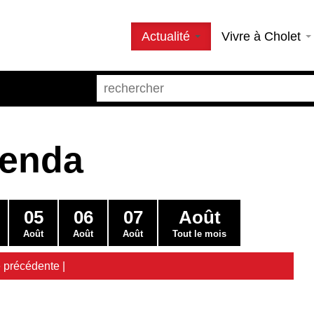
Actualité
Vivre à Cholet
genda
05
06
07
Août
Août
Août
Août
Tout le mois
 précédente
|