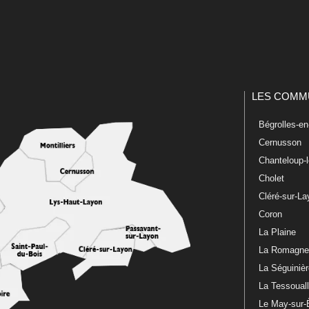
LES COMM
Bégrolles-e
Cernusson
Chanteloup-
Cholet
Cléré-sur-L
Coron
La Plaine
La Romagn
La Séguiniè
La Tessoual
Le May-sur-