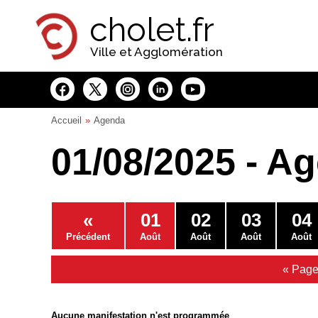
Panneau de gestion des cookies
cholet.fr
Ville et Agglomération
Accueil
Agenda
01/08/2025 - A
«
01
02
03
04
Précédent
Août
Août
Août
Août
« Page
Aucune manifestation n'est programmée