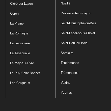
Nuaillé
Cléré-sur-Layon
Passavant-sur-Layon
Coron
Saint-Christophe-du-Bois
La Plaine
Saint-Léger-sous-Cholet
La Romagne
Saint-Paul-du-Bois
La Séguinière
Somloire
La Tessoualle
Toutlemonde
Le May-sur-Èvre
Trémentines
Le Puy-Saint-Bonnet
Vezins
Les Cerqueux
Yzernay