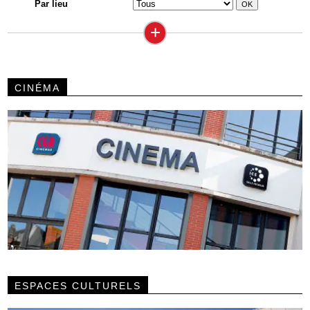
Par lieu
+
CINÉMA
ESPACES CULTURELS