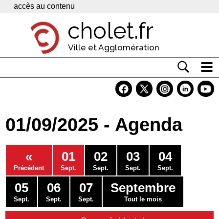
Panneau de gestion des cookies
accès au contenu
cholet.fr
Ville et Agglomération
Actualité
Vivre à Cholet
01/09/2025 - Agenda
Economie
Services
«
01
02
03
04
Contacts
Précédent
Sept.
Sept.
Sept.
Sept.
05
06
07
Septembre
Sept.
Sept.
Sept.
Tout le mois