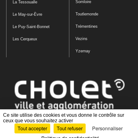
Somloire
La Tessoualle
Toutlemonde
Le May-sur-Èvre
Trémentines
Le Puy-Saint-Bonnet
Vezins
Les Cerqueux
Yzernay
Ce site utilise des cookies et vous donne le contrôle sur
ceux que vous souhaitez activer
Mentions légales
|
Politique de confidentialité
|
Politique de gestion
Tout accepter
Tout refuser
Personnaliser
des cookies
|
Plan du site
|
Accessibilité : partiellement conforme