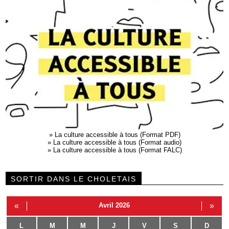
»
La culture accessible à tous (Format PDF)
»
La culture accessible à tous (Format audio)
»
La culture accessible à tous (Format FALC)
SORTIR DANS LE CHOLETAIS
«
Avril 2026
»
L
M
M
J
V
S
D