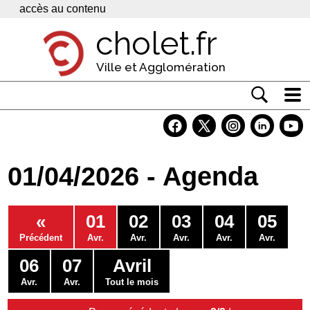
Panneau de gestion des cookies
accès au contenu
cholet.fr
Ville et Agglomération
Actualité
Vivre à Cholet
01/04/2026 - Agenda
Economie
Services
«
01
02
03
04
05
Contacts
Précédent
Avr.
Avr.
Avr.
Avr.
Avr.
06
07
Avril
Avr.
Avr.
Tout le mois