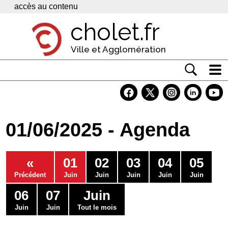
Panneau de gestion des cookies
accès au contenu
cholet.fr
Ville et Agglomération
Actualité
Vivre à Cholet
01/06/2025 - Agenda
Economie
Services
«
01
02
03
04
05
Contacts
Précédent
Juin
Juin
Juin
Juin
Juin
06
07
Juin
Juin
Juin
Tout le mois