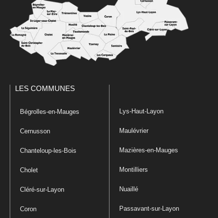
LES COMMUNES
Lys-Haut-Layon
Bégrolles-en-Mauges
Maulévrier
Cernusson
Mazières-en-Mauges
Chanteloup-les-Bois
Montilliers
Cholet
Nuaillé
Cléré-sur-Layon
Passavant-sur-Layon
Coron