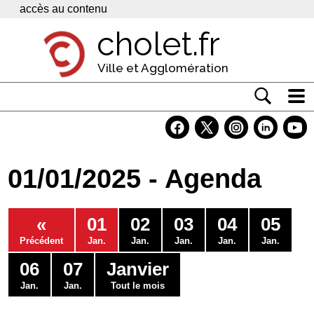
Panneau de gestion des cookies
accès au contenu
cholet.fr
Ville et Agglomération
Actualité
Vivre à Cholet
01/01/2025 - Agenda
Economie
Services
«
01
02
03
04
05
Contacts
Précédent
Jan.
Jan.
Jan.
Jan.
Jan.
06
07
Janvier
Jan.
Jan.
Tout le mois