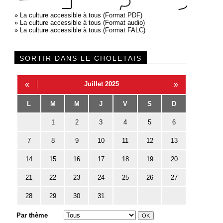
»
La culture accessible à tous (Format PDF)
»
La culture accessible à tous (Format audio)
»
La culture accessible à tous (Format FALC)
SORTIR DANS LE CHOLETAIS
«
Juillet 2025
»
L
M
M
J
V
S
D
1
2
3
4
5
6
7
8
9
10
11
12
13
14
15
16
17
18
19
20
21
22
23
24
25
26
27
28
29
30
31
Par thème