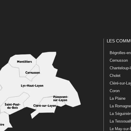
LES COMM
Bégrolles-e
Cernusson
Chanteloup-
Cholet
Cléré-sur-L
Coron
La Plaine
La Romagn
La Séguiniè
La Tessoual
Le May-sur-