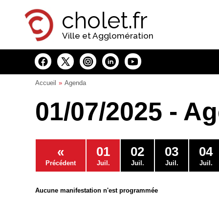
Panneau de gestion des cookies
cholet.fr
Ville et Agglomération
Accueil
Agenda
01/07/2025 - A
«
01
02
03
04
Précédent
Juil.
Juil.
Juil.
Juil.
Aucune manifestation n'est programmée