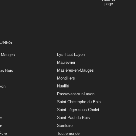
page
UNES
Lys-Haut-Layon
n-Mauges
Maulévrier
Mazières-en-Mauges
les-Bois
Montilliers
Nuaillé
ayon
Passavant-sur-Layon
Saint-Christophe-du-Bois
Saint-Léger-sous-Cholet
e
Saint-Paul-du-Bois
re
Somloire
le
Toutlemonde
Èvre