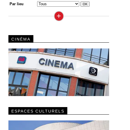
Par lieu
+
CINÉMA
ESPACES CULTURELS