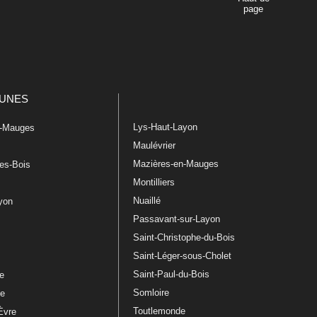
page
UNES
Lys-Haut-Layon
n-Mauges
Maulévrier
Mazières-en-Mauges
les-Bois
Montilliers
Nuaillé
ayon
Passavant-sur-Layon
Saint-Christophe-du-Bois
Saint-Léger-sous-Cholet
e
Saint-Paul-du-Bois
re
Somloire
le
Toutlemonde
Èvre