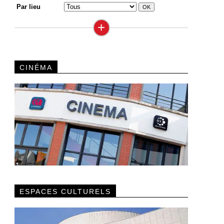
Par lieu
+
CINÉMA
ESPACES CULTURELS