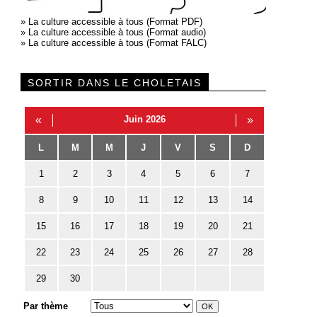
»
La culture accessible à tous (Format PDF)
»
La culture accessible à tous (Format audio)
»
La culture accessible à tous (Format FALC)
SORTIR DANS LE CHOLETAIS
«
Juin 2026
»
L
M
M
J
V
S
D
1
2
3
4
5
6
7
8
9
10
11
12
13
14
15
16
17
18
19
20
21
22
23
24
25
26
27
28
29
30
Par thème