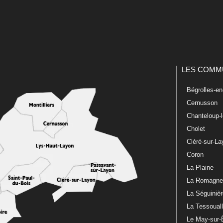
LES COMM
Bégrolles-e
Cernusson
Chanteloup-
Cholet
Cléré-sur-L
Coron
La Plaine
La Romagn
La Séguiniè
La Tessoual
Le May-sur-