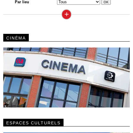
Par lieu
+
CINÉMA
ESPACES CULTURELS