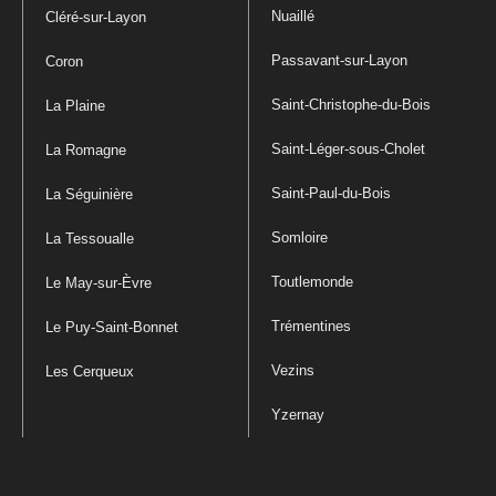
Nuaillé
Cléré-sur-Layon
Passavant-sur-Layon
Coron
Saint-Christophe-du-Bois
La Plaine
Saint-Léger-sous-Cholet
La Romagne
Saint-Paul-du-Bois
La Séguinière
Somloire
La Tessoualle
Toutlemonde
Le May-sur-Èvre
Trémentines
Le Puy-Saint-Bonnet
Vezins
Les Cerqueux
Yzernay