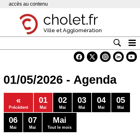
Panneau de gestion des cookies
accès au contenu
cholet.fr
Ville et Agglomération
Actualité
Vivre à Cholet
01/05/2026 - Agenda
Economie
Services
«
01
02
03
04
05
Contacts
Précédent
Mai
Mai
Mai
Mai
Mai
06
07
Mai
Mai
Mai
Tout le mois