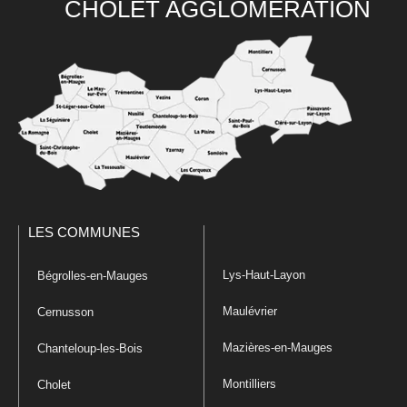
CHOLET AGGLOMÉRATION
LES COMMUNES
Lys-Haut-Layon
Bégrolles-en-Mauges
Maulévrier
Cernusson
Mazières-en-Mauges
Chanteloup-les-Bois
Montilliers
Cholet