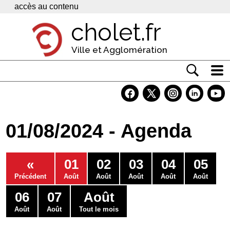
Panneau de gestion des cookies
accès au contenu
cholet.fr
Ville et Agglomération
Actualité
Vivre à Cholet
01/08/2024 - Agenda
Economie
Services
«
01
02
03
04
05
Contacts
Précédent
Août
Août
Août
Août
Août
06
07
Août
Août
Août
Tout le mois