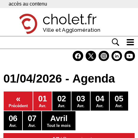
Panneau de gestion des cookies
accès au contenu
cholet.fr
Ville et Agglomération
Actualité
Vivre à Cholet
01/04/2026 - Agenda
Economie
Services
«
01
02
03
04
05
Contacts
Précédent
Avr.
Avr.
Avr.
Avr.
Avr.
06
07
Avril
Avr.
Avr.
Tout le mois