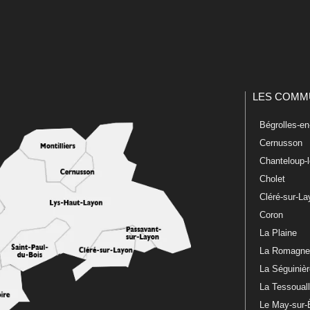
LES COMM
Bégrolles-e
Cernusson
Chanteloup-
Cholet
Cléré-sur-L
Coron
La Plaine
La Romagn
La Séguiniè
La Tessoual
Le May-sur-