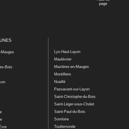
page
UNES
Lys-Haut-Layon
n-Mauges
Maulévrier
Mazières-en-Mauges
les-Bois
Montilliers
Nuaillé
ayon
Passavant-sur-Layon
Saint-Christophe-du-Bois
Saint-Léger-sous-Cholet
e
Saint-Paul-du-Bois
re
Somloire
le
Toutlemonde
Èvre