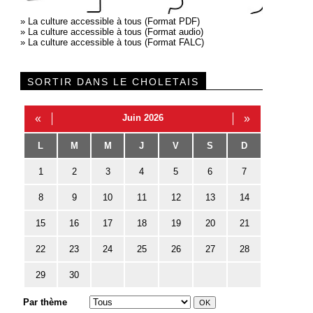
»
La culture accessible à tous (Format PDF)
»
La culture accessible à tous (Format audio)
»
La culture accessible à tous (Format FALC)
SORTIR DANS LE CHOLETAIS
«
Juin 2026
»
L
M
M
J
V
S
D
1
2
3
4
5
6
7
8
9
10
11
12
13
14
15
16
17
18
19
20
21
22
23
24
25
26
27
28
29
30
Par thème