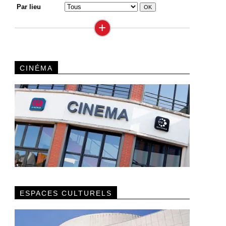
Par lieu
+
CINÉMA
ESPACES CULTURELS