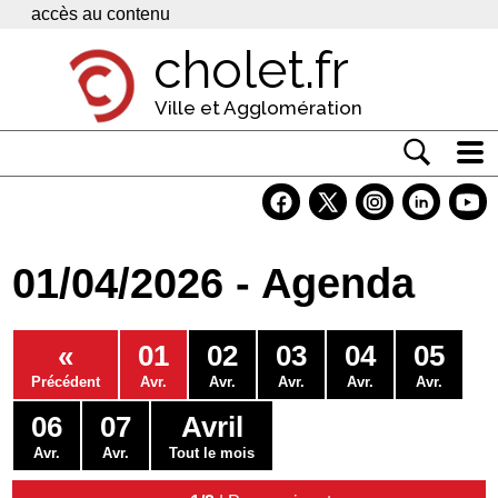
Panneau de gestion des cookies
accès au contenu
cholet.fr
Ville et Agglomération
Actualité
Vivre à Cholet
01/04/2026 - Agenda
Economie
Services
«
01
02
03
04
05
Contacts
Précédent
Avr.
Avr.
Avr.
Avr.
Avr.
06
07
Avril
Avr.
Avr.
Tout le mois