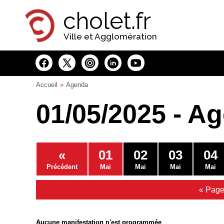
Panneau de gestion des cookies
cholet.fr
Ville et Agglomération
Accueil
Agenda
01/05/2025 - A
«
01
02
03
04
Précédent
Mai
Mai
Mai
Mai
« Page
Aucune manifestation n'est programmée