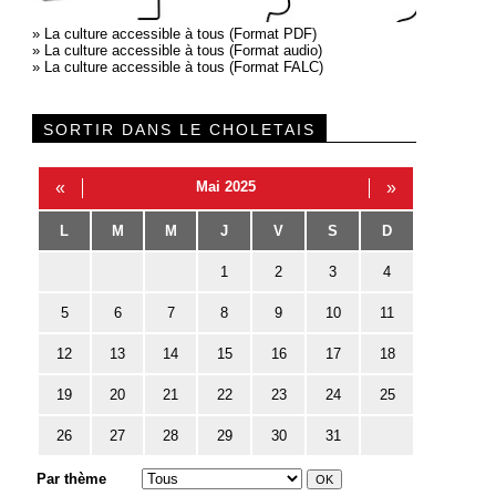
»
La culture accessible à tous (Format PDF)
»
La culture accessible à tous (Format audio)
»
La culture accessible à tous (Format FALC)
SORTIR DANS LE CHOLETAIS
«
Mai 2025
»
L
M
M
J
V
S
D
1
2
3
4
5
6
7
8
9
10
11
12
13
14
15
16
17
18
19
20
21
22
23
24
25
26
27
28
29
30
31
Par thème