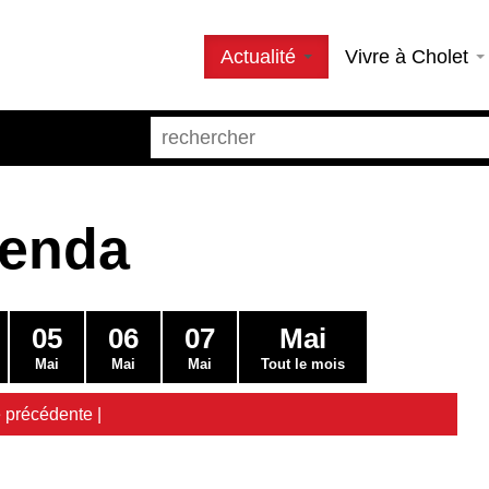
Actualité
Vivre à Cholet
genda
05
06
07
Mai
Mai
Mai
Mai
Tout le mois
 précédente
|