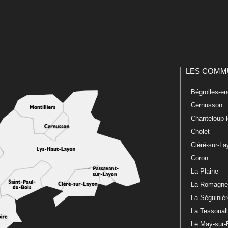
LES COMM
Bégrolles-e
Cernusson
Chanteloup-
Cholet
Cléré-sur-L
Coron
La Plaine
La Romagn
La Séguiniè
La Tessoual
Le May-sur-