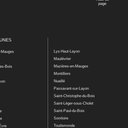
page
UNES
Lys-Haut-Layon
n-Mauges
Maulévrier
Mazières-en-Mauges
les-Bois
Montilliers
Nuaillé
ayon
Passavant-sur-Layon
Saint-Christophe-du-Bois
Saint-Léger-sous-Cholet
e
Saint-Paul-du-Bois
re
Somloire
le
Toutlemonde
Èvre