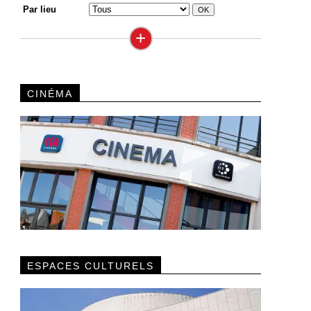
Par lieu
+
CINÉMA
ESPACES CULTURELS