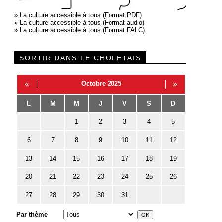
»
La culture accessible à tous (Format PDF)
»
La culture accessible à tous (Format audio)
»
La culture accessible à tous (Format FALC)
SORTIR DANS LE CHOLETAIS
«
Octobre 2025
»
L
M
M
J
V
S
D
1
2
3
4
5
6
7
8
9
10
11
12
13
14
15
16
17
18
19
20
21
22
23
24
25
26
27
28
29
30
31
Par thème