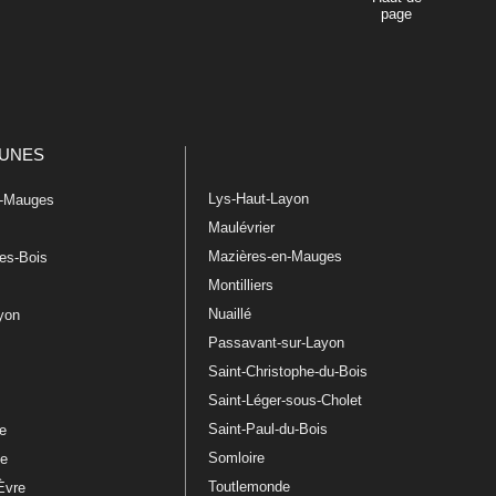
page
UNES
Lys-Haut-Layon
n-Mauges
Maulévrier
Mazières-en-Mauges
les-Bois
Montilliers
Nuaillé
ayon
Passavant-sur-Layon
Saint-Christophe-du-Bois
Saint-Léger-sous-Cholet
e
Saint-Paul-du-Bois
re
Somloire
le
Toutlemonde
Èvre