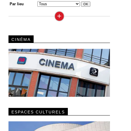
Par lieu
+
CINÉMA
ESPACES CULTURELS