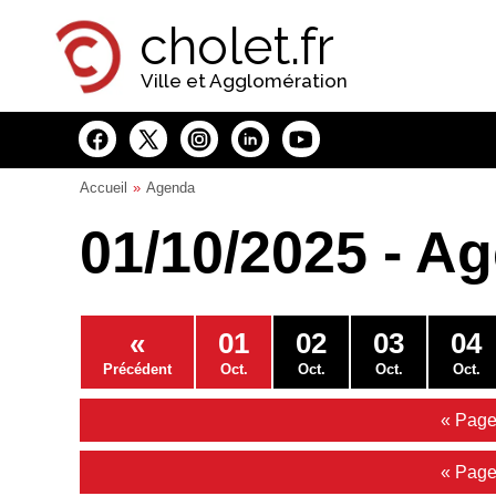
Panneau de gestion des cookies
cholet.fr
Ville et Agglomération
Accueil
Agenda
01/10/2025 - A
«
01
02
03
04
Précédent
Oct.
Oct.
Oct.
Oct.
« Page
« Page