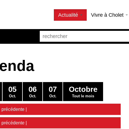
Actualité
Vivre à Cholet
genda
05
06
07
Octobre
Oct.
Oct.
Oct.
Tout le mois
 précédente
|
 précédente
|