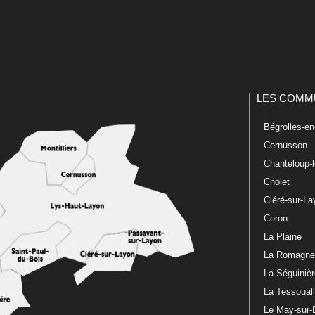
LES COMM
Bégrolles-e
Cernusson
Chanteloup-
Cholet
Cléré-sur-L
Coron
La Plaine
La Romagn
La Séguiniè
La Tessoual
Le May-sur-