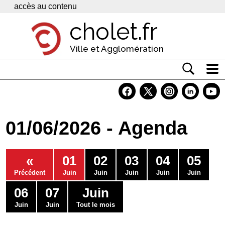
Panneau de gestion des cookies
accès au contenu
cholet.fr
Ville et Agglomération
Actualité
Vivre à Cholet
01/06/2026 - Agenda
Economie
Services
«
01
02
03
04
05
Contacts
Précédent
Juin
Juin
Juin
Juin
Juin
06
07
Juin
Juin
Juin
Tout le mois