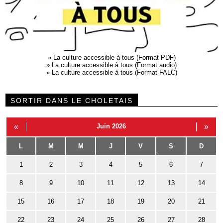
»
La culture accessible à tous (Format PDF)
»
La culture accessible à tous (Format audio)
»
La culture accessible à tous (Format FALC)
SORTIR DANS LE CHOLETAIS
«
Juin 2026
»
L
M
M
J
V
S
D
1
2
3
4
5
6
7
8
9
10
11
12
13
14
15
16
17
18
19
20
21
22
23
24
25
26
27
28