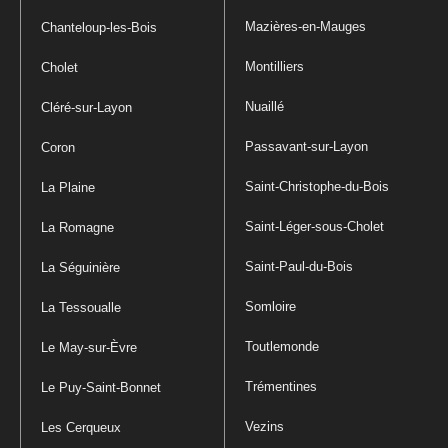
Mazières-en-Mauges
Chanteloup-les-Bois
Montilliers
Cholet
Nuaillé
Cléré-sur-Layon
Passavant-sur-Layon
Coron
Saint-Christophe-du-Bois
La Plaine
Saint-Léger-sous-Cholet
La Romagne
Saint-Paul-du-Bois
La Séguinière
Somloire
La Tessoualle
Toutlemonde
Le May-sur-Èvre
Trémentines
Le Puy-Saint-Bonnet
Vezins
Les Cerqueux