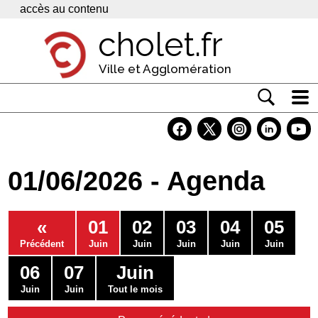
Panneau de gestion des cookies
accès au contenu
cholet.fr
Ville et Agglomération
Actualité
Vivre à Cholet
01/06/2026 - Agenda
Economie
Services
«
01
02
03
04
05
Contacts
Précédent
Juin
Juin
Juin
Juin
Juin
06
07
Juin
Juin
Juin
Tout le mois