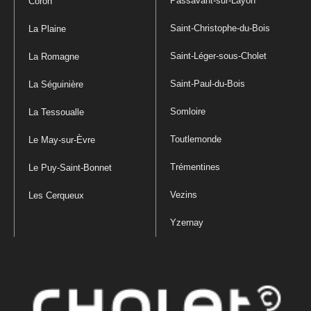
Passavant-sur-Layon
Coron
Saint-Christophe-du-Bois
La Plaine
Saint-Léger-sous-Cholet
La Romagne
Saint-Paul-du-Bois
La Séguinière
Somloire
La Tessoualle
Toutlemonde
Le May-sur-Èvre
Trémentines
Le Puy-Saint-Bonnet
Vezins
Les Cerqueux
Yzernay