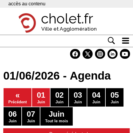
Panneau de gestion des cookies
accès au contenu
cholet.fr
Ville et Agglomération
Actualité
Vivre à Cholet
01/06/2026 - Agenda
Economie
Services
«
01
02
03
04
05
Contacts
Précédent
Juin
Juin
Juin
Juin
Juin
06
07
Juin
Juin
Juin
Tout le mois