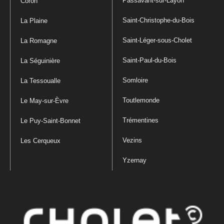
Passavant-sur-Layon
Coron
Saint-Christophe-du-Bois
La Plaine
Saint-Léger-sous-Cholet
La Romagne
Saint-Paul-du-Bois
La Séguinière
Somloire
La Tessoualle
Toutlemonde
Le May-sur-Èvre
Trémentines
Le Puy-Saint-Bonnet
Vezins
Les Cerqueux
Yzernay