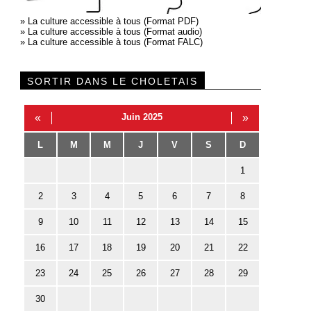
»
La culture accessible à tous (Format PDF)
»
La culture accessible à tous (Format audio)
»
La culture accessible à tous (Format FALC)
SORTIR DANS LE CHOLETAIS
«
Juin 2025
»
L
M
M
J
V
S
D
1
2
3
4
5
6
7
8
9
10
11
12
13
14
15
16
17
18
19
20
21
22
23
24
25
26
27
28
29
30