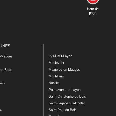
Haut de
page
UNES
Lys-Haut-Layon
n-Mauges
Maulévrier
Mazières-en-Mauges
les-Bois
Montilliers
Nuaillé
ayon
Passavant-sur-Layon
Saint-Christophe-du-Bois
Saint-Léger-sous-Cholet
e
Saint-Paul-du-Bois
re