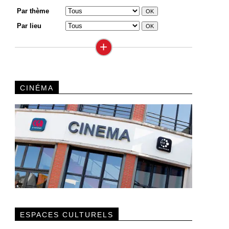
Par thème
Par lieu
+
CINÉMA
ESPACES CULTURELS