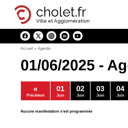
Panneau de gestion des cookies
cholet.fr
Ville et Agglomération
Accueil
Agenda
01/06/2025 - A
«
01
02
03
04
Précédent
Juin
Juin
Juin
Juin
Aucune manifestation n'est programmée