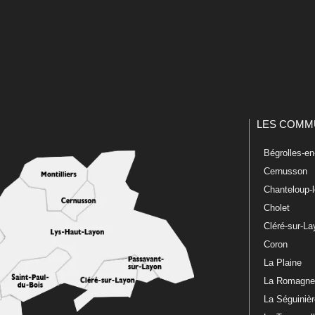
LES COMM
Bégrolles-e
Cernusson
Chanteloup-
Cholet
Cléré-sur-L
Coron
La Plaine
La Romagn
La Séguiniè