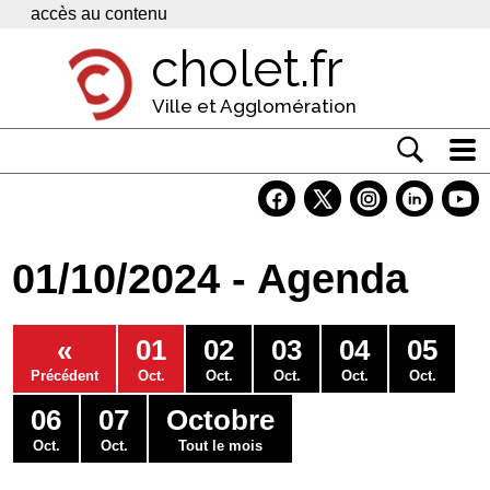
Panneau de gestion des cookies
accès au contenu
cholet.fr
Ville et Agglomération
Actualité
Vivre à Cholet
01/10/2024 - Agenda
Economie
Services
«
01
02
03
04
05
Contacts
Précédent
Oct.
Oct.
Oct.
Oct.
Oct.
06
07
Octobre
Oct.
Oct.
Tout le mois