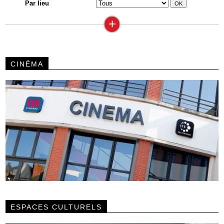
Par lieu
+
CINÉMA
ESPACES CULTURELS