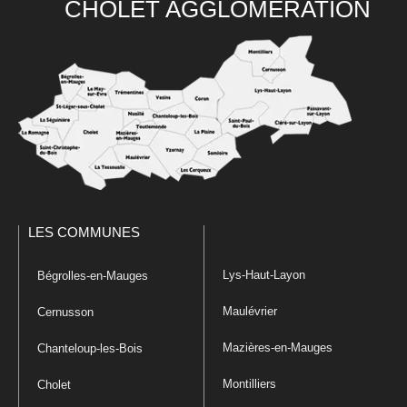
CHOLET AGGLOMÉRATION
LES COMMUNES
Lys-Haut-Layon
Bégrolles-en-Mauges
Maulévrier
Cernusson
Mazières-en-Mauges
Chanteloup-les-Bois
Montilliers
Cholet