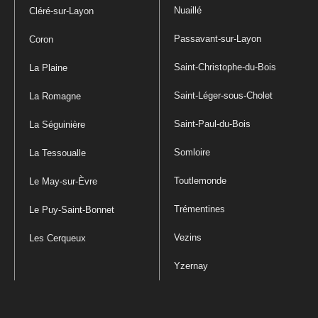
Nuaillé
Cléré-sur-Layon
Passavant-sur-Layon
Coron
Saint-Christophe-du-Bois
La Plaine
Saint-Léger-sous-Cholet
La Romagne
Saint-Paul-du-Bois
La Séguinière
Somloire
La Tessoualle
Toutlemonde
Le May-sur-Èvre
Trémentines
Le Puy-Saint-Bonnet
Vezins
Les Cerqueux
Yzernay