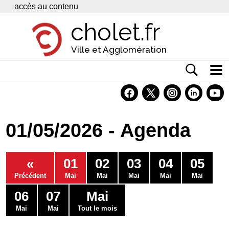
Panneau de gestion des cookies
accès au contenu
cholet.fr
Ville et Agglomération
Actualité
Vivre à Cholet
01/05/2026 - Agenda
Economie
Services
«
01
02
03
04
05
Contacts
Précédent
Mai
Mai
Mai
Mai
Mai
06
07
Mai
Mai
Mai
Tout le mois