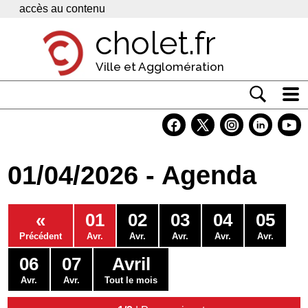
Panneau de gestion des cookies
accès au contenu
cholet.fr
Ville et Agglomération
Actualité
Vivre à Cholet
01/04/2026 - Agenda
Economie
Services
«
01
02
03
04
05
Contacts
Précédent
Avr.
Avr.
Avr.
Avr.
Avr.
06
07
Avril
Avr.
Avr.
Tout le mois