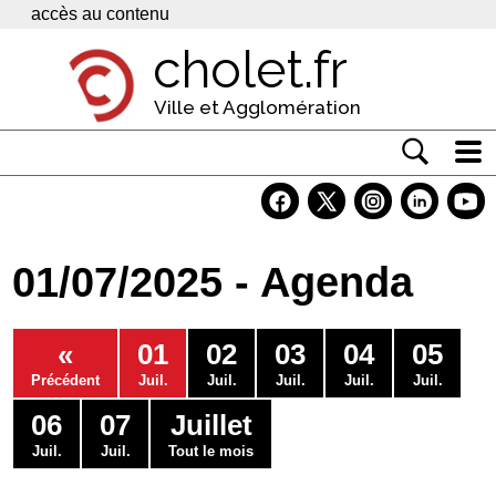
Panneau de gestion des cookies
accès au contenu
cholet.fr
Ville et Agglomération
Actualité
Vivre à Cholet
01/07/2025 - Agenda
Economie
Services
«
01
02
03
04
05
Contacts
Précédent
Juil.
Juil.
Juil.
Juil.
Juil.
06
07
Juillet
Juil.
Juil.
Tout le mois