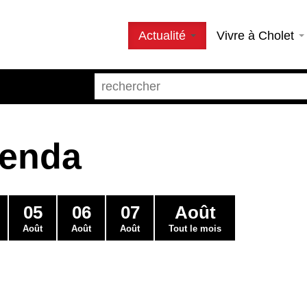
Actualité
Vivre à Cholet
genda
05
06
07
Août
Août
Août
Août
Tout le mois