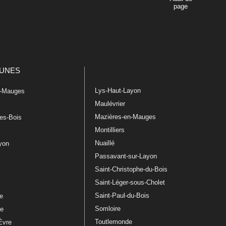
page
UNES
Lys-Haut-Layon
n-Mauges
Maulévrier
Mazières-en-Mauges
les-Bois
Montilliers
Nuaillé
ayon
Passavant-sur-Layon
Saint-Christophe-du-Bois
Saint-Léger-sous-Cholet
e
Saint-Paul-du-Bois
re
Somloire
le
Toutlemonde
Èvre