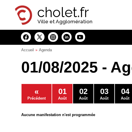
Panneau de gestion des cookies
cholet.fr
Ville et Agglomération
Accueil
Agenda
01/08/2025 - A
«
01
02
03
04
Précédent
Août
Août
Août
Août
Aucune manifestation n'est programmée