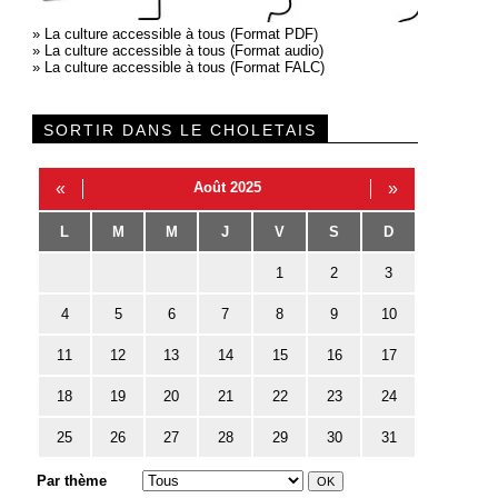
»
La culture accessible à tous (Format PDF)
»
La culture accessible à tous (Format audio)
»
La culture accessible à tous (Format FALC)
SORTIR DANS LE CHOLETAIS
«
Août 2025
»
L
M
M
J
V
S
D
1
2
3
4
5
6
7
8
9
10
11
12
13
14
15
16
17
18
19
20
21
22
23
24
25
26
27
28
29
30
31
Par thème