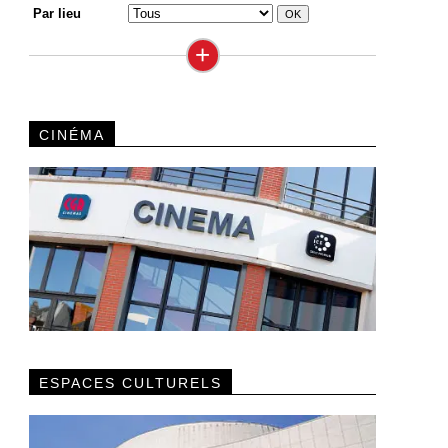
Par lieu
+
CINÉMA
ESPACES CULTURELS