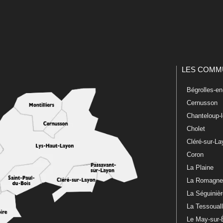
LES COMM
Bégrolles-e
Cernusson
Chanteloup-
Cholet
Cléré-sur-L
Coron
La Plaine
La Romagn
La Séguiniè
La Tessoual
Le May-sur-