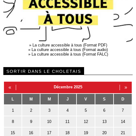
»
La culture accessible à tous (Format PDF)
»
La culture accessible à tous (Format audio)
»
La culture accessible à tous (Format FALC)
SORTIR DANS LE CHOLETAIS
«
Décembre 2025
»
L
M
M
J
V
S
D
1
2
3
4
5
6
7
8
9
10
11
12
13
14
15
16
17
18
19
20
21