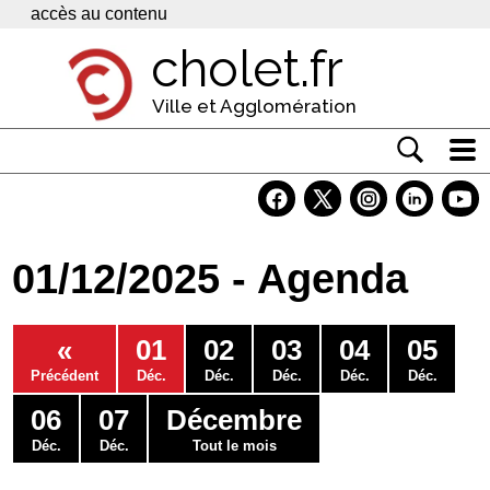
Panneau de gestion des cookies
accès au contenu
cholet.fr
Ville et Agglomération
Actualité
Vivre à Cholet
01/12/2025 - Agenda
Economie
Services
«
01
02
03
04
05
Contacts
Précédent
Déc.
Déc.
Déc.
Déc.
Déc.
06
07
Décembre
Déc.
Déc.
Tout le mois