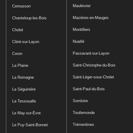
Maulévrier
Cernusson
Mazières-en-Mauges
Chanteloup-les-Bois
Montilliers
Cholet
Nuaillé
Cléré-sur-Layon
Passavant-sur-Layon
Coron
Saint-Christophe-du-Bois
La Plaine
Saint-Léger-sous-Cholet
La Romagne
Saint-Paul-du-Bois
La Séguinière
Somloire
La Tessoualle
Toutlemonde
Le May-sur-Èvre
Trémentines
Le Puy-Saint-Bonnet