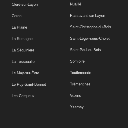
Nuaillé
Cléré-sur-Layon
Passavant-sur-Layon
Coron
Saint-Christophe-du-Bois
La Plaine
Saint-Léger-sous-Cholet
La Romagne
Saint-Paul-du-Bois
La Séguinière
Somloire
La Tessoualle
Toutlemonde
Le May-sur-Èvre
Trémentines
Le Puy-Saint-Bonnet
Vezins
Les Cerqueux
Yzernay