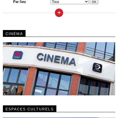
Par lieu
+
CINÉMA
ESPACES CULTURELS