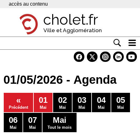
Panneau de gestion des cookies
accès au contenu
cholet.fr
Ville et Agglomération
Actualité
Vivre à Cholet
01/05/2026 - Agenda
Economie
Services
«
01
02
03
04
05
Contacts
Précédent
Mai
Mai
Mai
Mai
Mai
06
07
Mai
Mai
Mai
Tout le mois