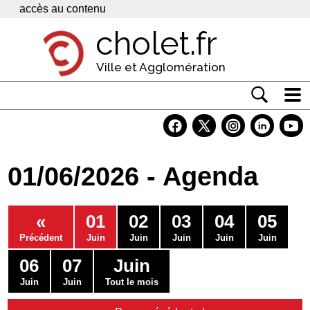
Panneau de gestion des cookies
accès au contenu
cholet.fr
Ville et Agglomération
Actualité
Vivre à Cholet
01/06/2026 - Agenda
Economie
Services
«
01
02
03
04
05
Contacts
Précédent
Juin
Juin
Juin
Juin
Juin
06
07
Juin
Juin
Juin
Tout le mois