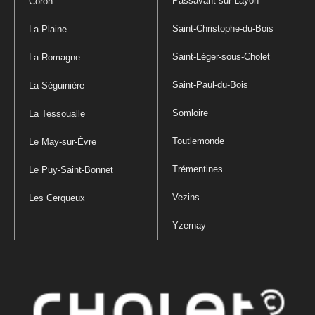
Passavant-sur-Layon
Coron
Saint-Christophe-du-Bois
La Plaine
Saint-Léger-sous-Cholet
La Romagne
Saint-Paul-du-Bois
La Séguinière
Somloire
La Tessoualle
Toutlemonde
Le May-sur-Èvre
Trémentines
Le Puy-Saint-Bonnet
Vezins
Les Cerqueux
Yzernay