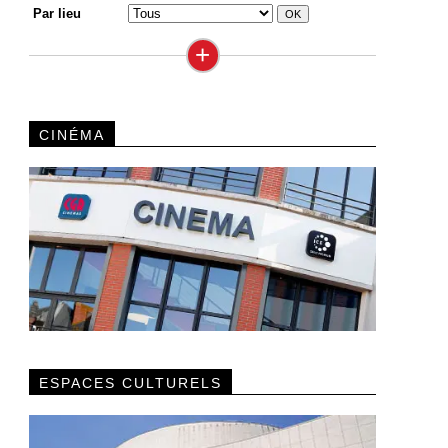
Par lieu
+
CINÉMA
ESPACES CULTURELS