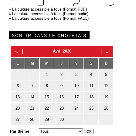
»
La culture accessible à tous (Format PDF)
»
La culture accessible à tous (Format audio)
»
La culture accessible à tous (Format FALC)
SORTIR DANS LE CHOLETAIS
«
Avril 2026
»
L
M
M
J
V
S
D
1
2
3
4
5
6
7
8
9
10
11
12
13
14
15
16
17
18
19
20
21
22
23
24
25
26
27
28
29
30
Par thème