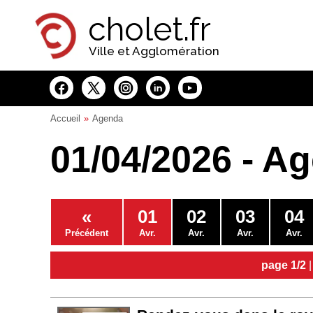
Panneau de gestion des cookies
cholet.fr
Ville et Agglomération
Accueil
Agenda
01/04/2026 - A
«
01
02
03
04
Précédent
Avr.
Avr.
Avr.
Avr.
page 1/2