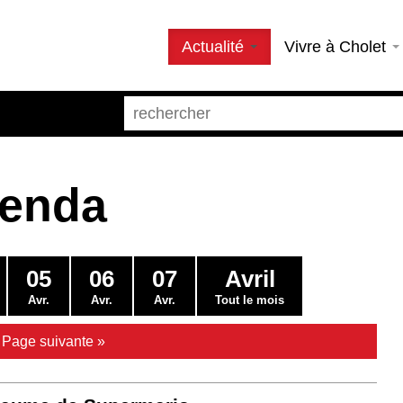
Actualité
Vivre à Cholet
genda
05
06
07
Avril
Avr.
Avr.
Avr.
Tout le mois
|
Page suivante »