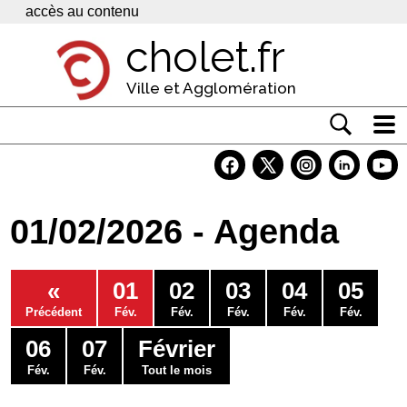
Panneau de gestion des cookies
accès au contenu
cholet.fr
Ville et Agglomération
Actualité
Vivre à Cholet
01/02/2026 - Agenda
Economie
Services
«
01
02
03
04
05
Contacts
Précédent
Fév.
Fév.
Fév.
Fév.
Fév.
06
07
Février
Fév.
Fév.
Tout le mois