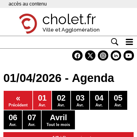
Panneau de gestion des cookies
accès au contenu
cholet.fr
Ville et Agglomération
Actualité
Vivre à Cholet
01/04/2026 - Agenda
Economie
Services
«
01
02
03
04
05
Contacts
Précédent
Avr.
Avr.
Avr.
Avr.
Avr.
06
07
Avril
Avr.
Avr.
Tout le mois