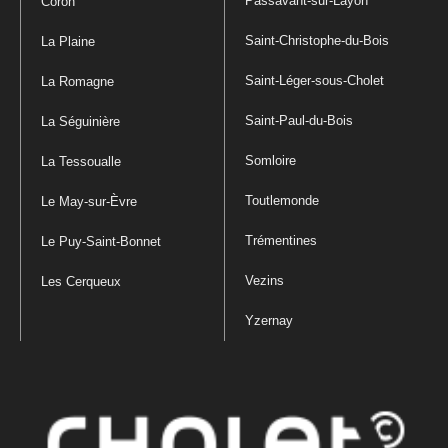
Passavant-sur-Layon
Coron
Saint-Christophe-du-Bois
La Plaine
Saint-Léger-sous-Cholet
La Romagne
Saint-Paul-du-Bois
La Séguinière
Somloire
La Tessoualle
Toutlemonde
Le May-sur-Èvre
Trémentines
Le Puy-Saint-Bonnet
Vezins
Les Cerqueux
Yzernay