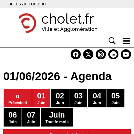
Panneau de gestion des cookies
accès au contenu
cholet.fr
Ville et Agglomération
Actualité
Vivre à Cholet
01/06/2026 - Agenda
Economie
Services
«
01
02
03
04
05
Contacts
Précédent
Juin
Juin
Juin
Juin
Juin
06
07
Juin
Juin
Juin
Tout le mois