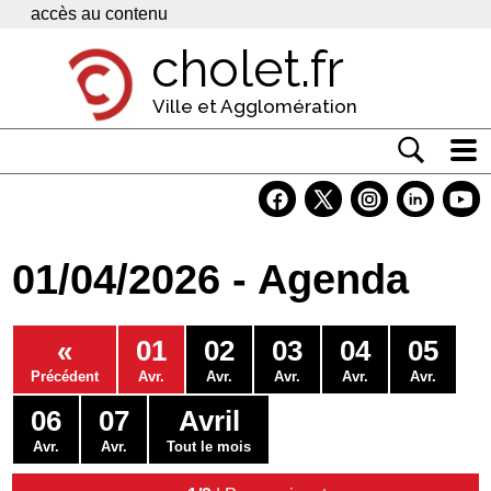
Panneau de gestion des cookies
accès au contenu
cholet.fr
Ville et Agglomération
Actualité
Vivre à Cholet
01/04/2026 - Agenda
Economie
Services
«
01
02
03
04
05
Contacts
Précédent
Avr.
Avr.
Avr.
Avr.
Avr.
06
07
Avril
Avr.
Avr.
Tout le mois