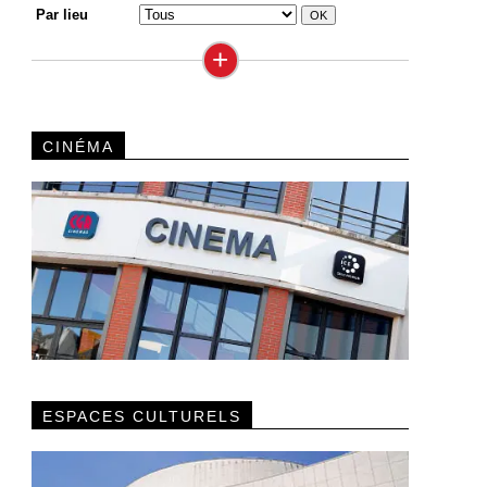
Par lieu
+
CINÉMA
ESPACES CULTURELS