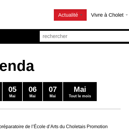
Actualité
Vivre à Cholet
genda
05
06
07
Mai
Mai
Mai
Mai
Tout le mois
préparatoire de l’École d’Arts du Choletais Promotion