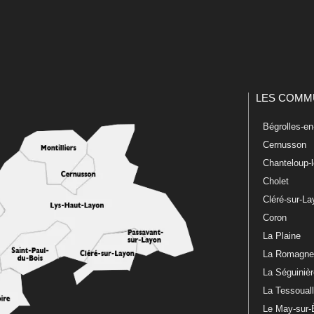
LES COMM
Bégrolles-e
Cernusson
Chanteloup-
Cholet
Cléré-sur-L
Coron
La Plaine
La Romagn
La Séguiniè
La Tessoual
Le May-sur-