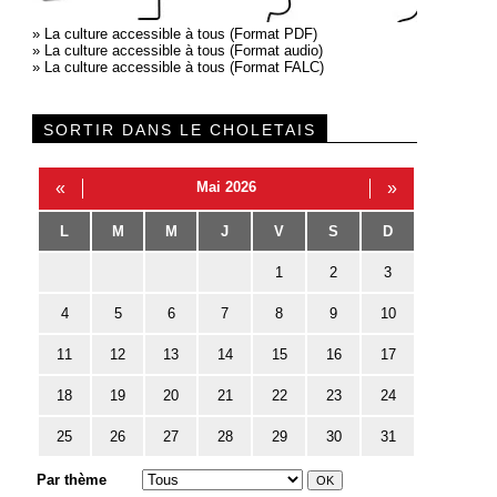
»
La culture accessible à tous (Format PDF)
»
La culture accessible à tous (Format audio)
»
La culture accessible à tous (Format FALC)
SORTIR DANS LE CHOLETAIS
«
Mai 2026
»
L
M
M
J
V
S
D
1
2
3
4
5
6
7
8
9
10
11
12
13
14
15
16
17
18
19
20
21
22
23
24
25
26
27
28
29
30
31
Par thème