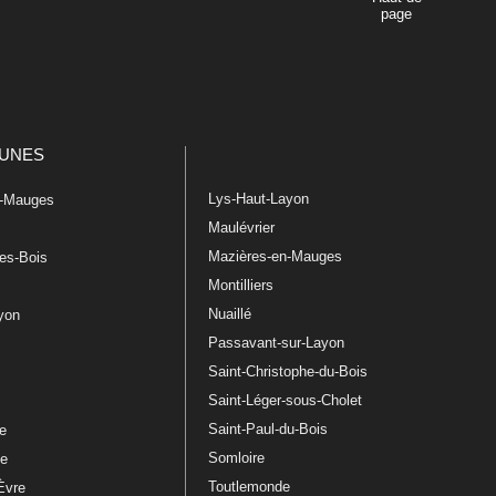
page
UNES
Lys-Haut-Layon
n-Mauges
Maulévrier
Mazières-en-Mauges
les-Bois
Montilliers
Nuaillé
ayon
Passavant-sur-Layon
Saint-Christophe-du-Bois
Saint-Léger-sous-Cholet
e
Saint-Paul-du-Bois
re
Somloire
le
Toutlemonde
Èvre