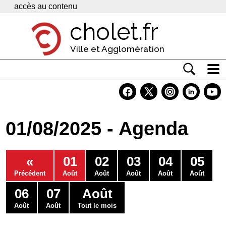
Panneau de gestion des cookies
accès au contenu
cholet.fr
Ville et Agglomération
Actualité
Vivre à Cholet
01/08/2025 - Agenda
Economie
Services
«
01
02
03
04
05
Contacts
Précédent
Août
Août
Août
Août
Août
06
07
Août
Août
Août
Tout le mois