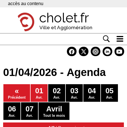
Panneau de gestion des cookies
accès au contenu
cholet.fr
Ville et Agglomération
Actualité
Vivre à Cholet
01/04/2026 - Agenda
Economie
Services
«
01
02
03
04
05
Contacts
Précédent
Avr.
Avr.
Avr.
Avr.
Avr.
06
07
Avril
Avr.
Avr.
Tout le mois