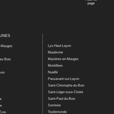
page
UNES
Lys-Haut-Layon
n-Mauges
Maulévrier
Mazières-en-Mauges
les-Bois
Montilliers
Nuaillé
ayon
Passavant-sur-Layon
Saint-Christophe-du-Bois
Saint-Léger-sous-Cholet
e
Saint-Paul-du-Bois
re
Somloire
le
Toutlemonde
Èvre