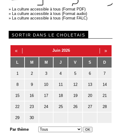
»
La culture accessible à tous (Format PDF)
»
La culture accessible à tous (Format audio)
»
La culture accessible à tous (Format FALC)
SORTIR DANS LE CHOLETAIS
«
Juin 2026
»
L
M
M
J
V
S
D
1
2
3
4
5
6
7
8
9
10
11
12
13
14
15
16
17
18
19
20
21
22
23
24
25
26
27
28
29
30
Par thème