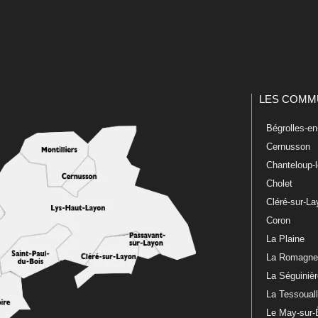
LES COMM
Bégrolles-e
Cernusson
Chanteloup-
Cholet
Cléré-sur-L
Coron
La Plaine
La Romagn
La Séguiniè
La Tessoual
Le May-sur-