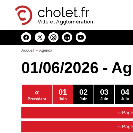
Panneau de gestion des cookies
cholet.fr
Ville et Agglomération
Accueil
Agenda
01/06/2026 - A
«
01
02
03
04
Précédent
Juin
Juin
Juin
Juin
« Page
« Page