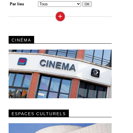
Par lieu
+
CINÉMA
ESPACES CULTURELS