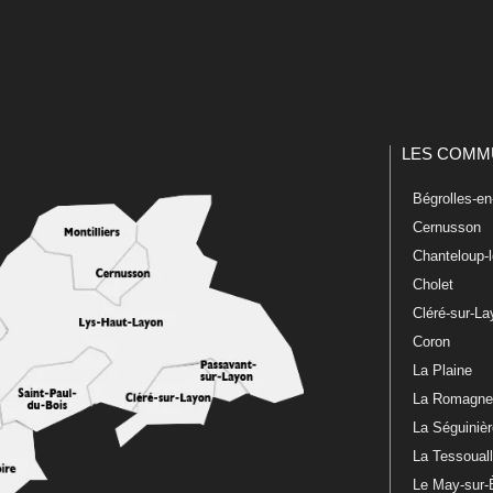
LES COMM
Bégrolles-e
Cernusson
Chanteloup-
Cholet
Cléré-sur-L
Coron
La Plaine
La Romagn
La Séguiniè
La Tessoual
Le May-sur-