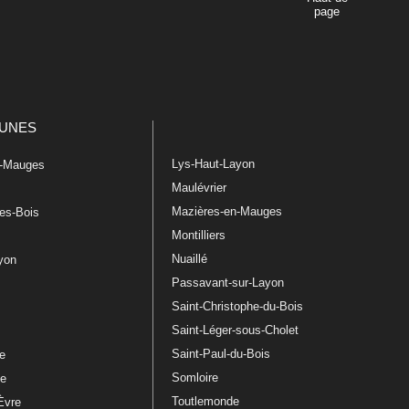
page
UNES
Lys-Haut-Layon
n-Mauges
Maulévrier
Mazières-en-Mauges
les-Bois
Montilliers
Nuaillé
ayon
Passavant-sur-Layon
Saint-Christophe-du-Bois
Saint-Léger-sous-Cholet
e
Saint-Paul-du-Bois
re
Somloire
le
Toutlemonde
Èvre