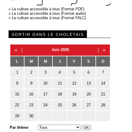
»
La culture accessible à tous (Format PDF)
»
La culture accessible à tous (Format audio)
»
La culture accessible à tous (Format FALC)
SORTIR DANS LE CHOLETAIS
«
Juin 2026
»
L
M
M
J
V
S
D
1
2
3
4
5
6
7
8
9
10
11
12
13
14
15
16
17
18
19
20
21
22
23
24
25
26
27
28
29
30
Par thème