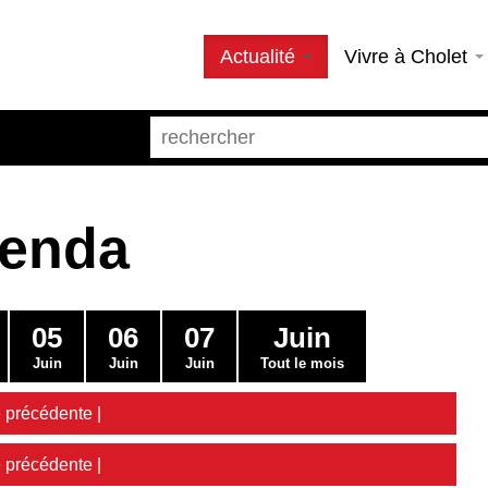
Actualité
Vivre à Cholet
genda
05
06
07
Juin
Juin
Juin
Juin
Tout le mois
 précédente
|
 précédente
|