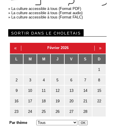
»
La culture accessible à tous (Format PDF)
»
La culture accessible à tous (Format audio)
»
La culture accessible à tous (Format FALC)
SORTIR DANS LE CHOLETAIS
«
Février 2026
»
L
M
M
J
V
S
D
1
2
3
4
5
6
7
8
9
10
11
12
13
14
15
16
17
18
19
20
21
22
23
24
25
26
27
28
Par thème