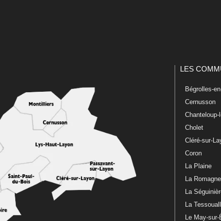
LES COMM
Bégrolles-e
Cernusson
Chanteloup-
Cholet
Cléré-sur-L
Coron
La Plaine
La Romagn
La Séguiniè
La Tessoual
Le May-sur-