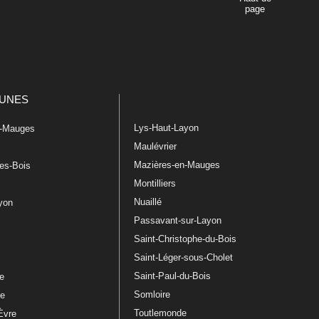
page
UNES
Lys-Haut-Layon
n-Mauges
Maulévrier
Mazières-en-Mauges
les-Bois
Montilliers
Nuaillé
ayon
Passavant-sur-Layon
Saint-Christophe-du-Bois
Saint-Léger-sous-Cholet
e
Saint-Paul-du-Bois
re
Somloire
le
Toutlemonde
Èvre