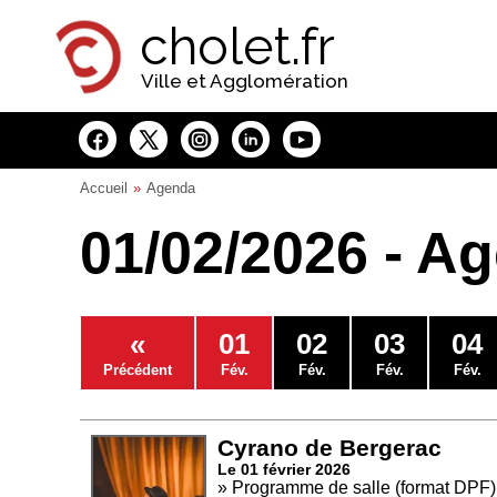
Panneau de gestion des cookies
cholet.fr
Ville et Agglomération
Accueil
Agenda
01/02/2026 - A
«
01
02
03
04
Précédent
Fév.
Fév.
Fév.
Fév.
Cyrano de Bergerac
Le 01 février 2026
» Programme de salle (format DPF)