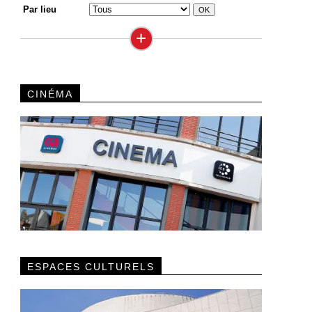
Par lieu
+
CINÉMA
ESPACES CULTURELS