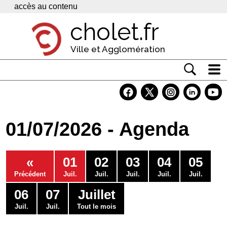
Panneau de gestion des cookies
accès au contenu
cholet.fr
Ville et Agglomération
Actualité
Vivre à Cholet
01/07/2026 - Agenda
Economie
Services
«
01
02
03
04
05
Contacts
Précédent
Juil.
Juil.
Juil.
Juil.
Juil.
06
07
Juillet
Juil.
Juil.
Tout le mois