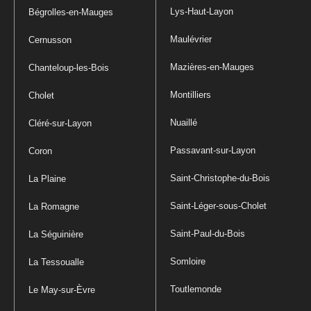
Lys-Haut-Layon
Bégrolles-en-Mauges
Maulévrier
Cernusson
Mazières-en-Mauges
Chanteloup-les-Bois
Montilliers
Cholet
Nuaillé
Cléré-sur-Layon
Passavant-sur-Layon
Coron
Saint-Christophe-du-Bois
La Plaine
Saint-Léger-sous-Cholet
La Romagne
Saint-Paul-du-Bois
La Séguinière
Somloire
La Tessoualle
Toutlemonde
Le May-sur-Èvre