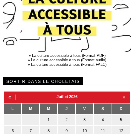
»
La culture accessible à tous (Format PDF)
»
La culture accessible à tous (Format audio)
»
La culture accessible à tous (Format FALC)
SORTIR DANS LE CHOLETAIS
«
Juillet 2026
»
L
M
M
J
V
S
D
1
2
3
4
5
6
7
8
9
10
11
12