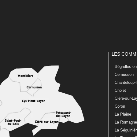
LES COMM
Bégrolles-e
Cernusson
Chanteloup-
Cholet
Cléré-sur-L
Coron
La Plaine
La Romagn
La Séguiniè