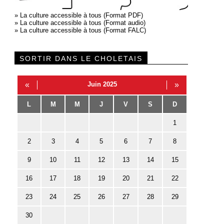
»
La culture accessible à tous (Format PDF)
»
La culture accessible à tous (Format audio)
»
La culture accessible à tous (Format FALC)
SORTIR DANS LE CHOLETAIS
«
Juin 2025
»
L
M
M
J
V
S
D
1
2
3
4
5
6
7
8
9
10
11
12
13
14
15
16
17
18
19
20
21
22
23
24
25
26
27
28
29
30