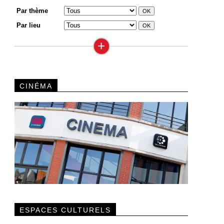
Par thème
Par lieu
+
CINÉMA
ESPACES CULTURELS