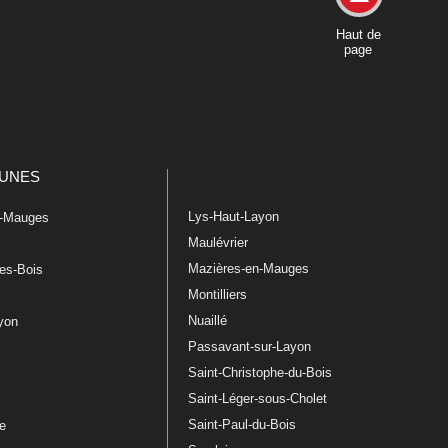
Haut de
page
UNES
Lys-Haut-Layon
n-Mauges
Maulévrier
Mazières-en-Mauges
les-Bois
Montilliers
Nuaillé
ayon
Passavant-sur-Layon
Saint-Christophe-du-Bois
Saint-Léger-sous-Cholet
e
Saint-Paul-du-Bois
re