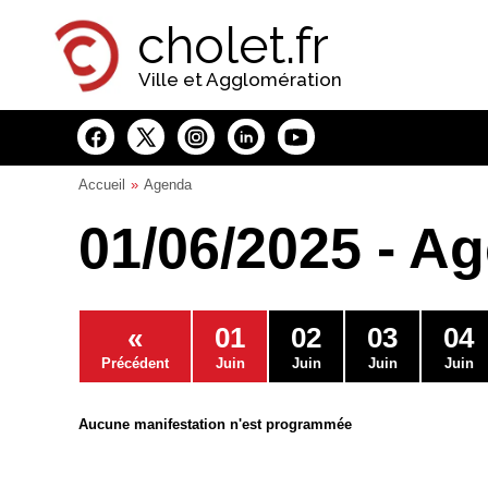
Panneau de gestion des cookies
cholet.fr
Ville et Agglomération
Accueil
Agenda
01/06/2025 - A
«
01
02
03
04
Précédent
Juin
Juin
Juin
Juin
Aucune manifestation n'est programmée