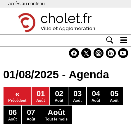
Panneau de gestion des cookies
accès au contenu
cholet.fr
Ville et Agglomération
Actualité
Vivre à Cholet
01/08/2025 - Agenda
Economie
Services
«
01
02
03
04
05
Contacts
Précédent
Août
Août
Août
Août
Août
06
07
Août
Août
Août
Tout le mois