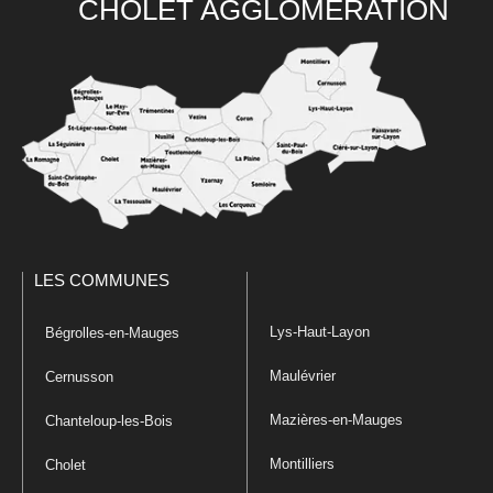
CHOLET AGGLOMÉRATION
LES COMMUNES
Lys-Haut-Layon
Bégrolles-en-Mauges
Maulévrier
Cernusson
Mazières-en-Mauges
Chanteloup-les-Bois
Montilliers
Cholet