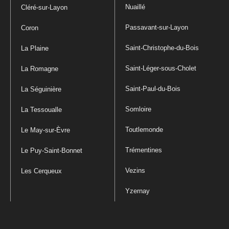
Nuaillé
Cléré-sur-Layon
Passavant-sur-Layon
Coron
Saint-Christophe-du-Bois
La Plaine
Saint-Léger-sous-Cholet
La Romagne
Saint-Paul-du-Bois
La Séguinière
Somloire
La Tessoualle
Toutlemonde
Le May-sur-Èvre
Trémentines
Le Puy-Saint-Bonnet
Vezins
Les Cerqueux
Yzernay