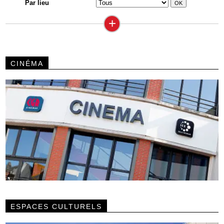
Par lieu
+
CINÉMA
ESPACES CULTURELS