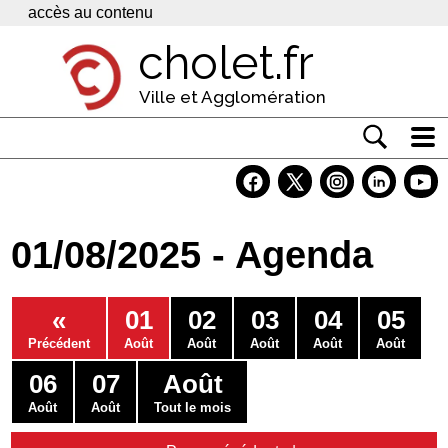
Panneau de gestion des cookies
accès au contenu
cholet.fr
Ville et Agglomération
Actualité
Vivre à Cholet
01/08/2025 - Agenda
Economie
Services
«
01
02
03
04
05
Contacts
Précédent
Août
Août
Août
Août
Août
06
07
Août
Août
Août
Tout le mois