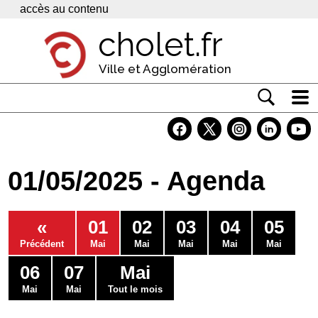
Panneau de gestion des cookies
accès au contenu
cholet.fr
Ville et Agglomération
Actualité
Vivre à Cholet
01/05/2025 - Agenda
Economie
Services
«
01
02
03
04
05
Contacts
Précédent
Mai
Mai
Mai
Mai
Mai
06
07
Mai
Mai
Mai
Tout le mois