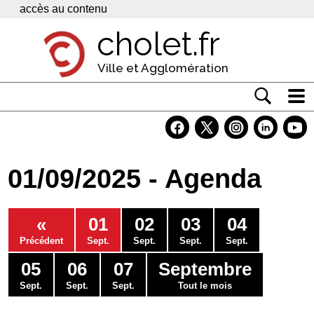
Panneau de gestion des cookies
accès au contenu
cholet.fr
Ville et Agglomération
Actualité
Vivre à Cholet
01/09/2025 - Agenda
Economie
Services
«
01
02
03
04
Contacts
Précédent
Sept.
Sept.
Sept.
Sept.
05
06
07
Septembre
Sept.
Sept.
Sept.
Tout le mois